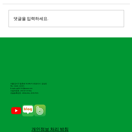
댓글을 입력하세요.
마실파크골프 대구칼라디움점 오픈
서울 강서구 등촌로 183 B1,F1 | 대표이사 강상민
TEL : 1688 -8937 |
E-mail : sgr501767@naver.com
​사업자번호 : 293-87-01766 |
조달등록번호 : 25586906, 25787515
​개인정보 처리 방침