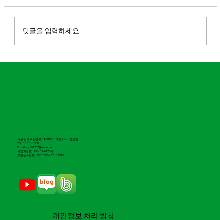
댓글을 입력하세요.
마실파크골프, 2026 도전 유망기업 100 선
정
서울 강서구 등촌로 183 B1,F1 | 대표이사 강상민
TEL : 1688 -8937 |
E-mail : sgr501767@naver.com
​사업자번호 : 293-87-01766 |
조달등록번호 : 25586906, 25787515
​개인정보 처리 방침