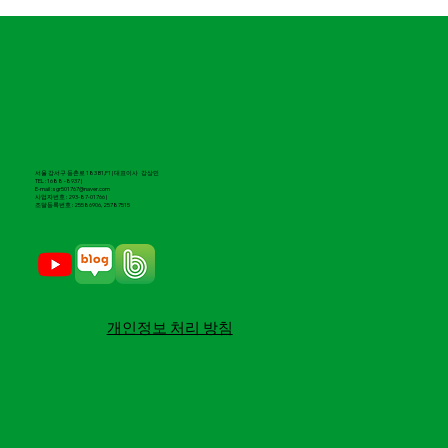
서울 강서구 등촌로 183 B1,F1 | 대표이사 강상민
TEL : 1688 -8937 |
E-mail : sgr501767@naver.com
​사업자번호 : 293-87-01766 |
조달등록번호 : 25586906, 25787515
​개인정보 처리 방침