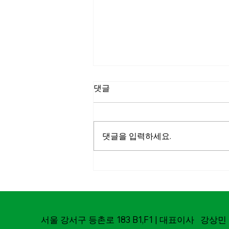
댓글
댓글을 입력하세요.
마실파크골프-춘천MBC
MOU체결
서울 강서구 등촌로 183 B1,F1 | 대표이사 강상민