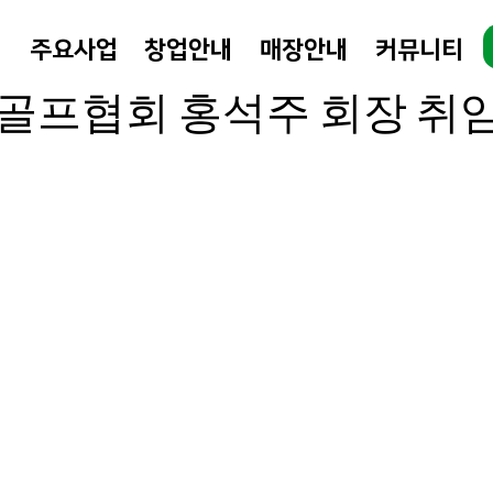
개
주요사업
창업안내
매장안내
커뮤니티
 10월 25일
0분 분량
골프협회 홍석주 회장 취임