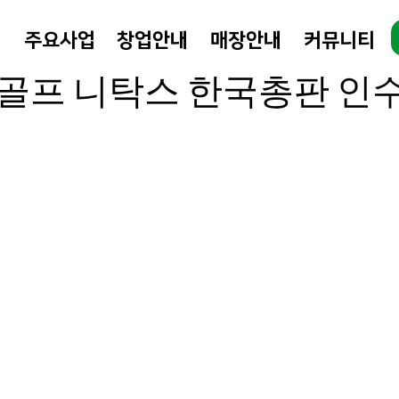
개
주요사업
창업안내
매장안내
커뮤니티
 10월 25일
1분 분량
골프 니탁스 한국총판 인