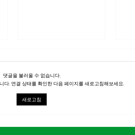
댓글을 불러올 수 없습니다.
다. 연결 상태를 확인한 다음 페이지를 새로고침해보세요.
마실파크골프, 2026 도전 유
마실
새로고침
망기업 100 선정
교 