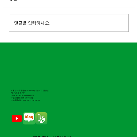
댓글을 입력하세요.
마실파크골프 부산동래점 오픈
서울 강서구 등촌로 183 B1,F1 | 대표이사 강상민
TEL : 1688 -8937 |
E-mail : sgr501767@naver.com
​사업자번호 : 293-87-01766 |
조달등록번호 : 25586906, 25787515