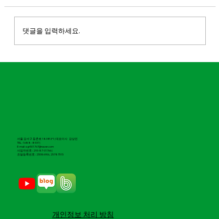
댓글을 입력하세요.
마실파크골프 대구칼라디움점 오픈
서울 강서구 등촌로 183 B1,F1 | 대표이사 강상민
TEL : 1688 -8937 |
E-mail : sgr501767@naver.com
​사업자번호 : 293-87-01766 |
조달등록번호 : 25586906, 25787515
​개인정보 처리 방침