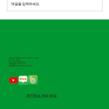
는 도그렉. 세심하게 공략해야하는 심한 언듈레
댓글을 입력하세요.
이션까지! 장거리 코스의 재미는 그대로 유지하
면서 풍성한 자연환경과 개선된 그래픽으로 몰입
감 있는 라운드를 즐겨보세요.
서울 강서구 등촌로 183 B1,F1 | 대표이사 강상민
TEL : 1688 -8937 |
E-mail : sgr501767@naver.com
​사업자번호 : 293-87-01766 |
조달등록번호 : 25586906, 25787515
​개인정보 처리 방침