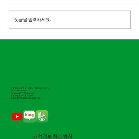
댓글을 입력하세요.
마실파크골프 대구칼라디움점 오픈
서울 강서구 등촌로 183 B1,F1 | 대표이사 강상민
TEL : 1688 -8937 |
E-mail : sgr501767@naver.com
​사업자번호 : 293-87-01766 |
조달등록번호 : 25586906, 25787515
​개인정보 처리 방침