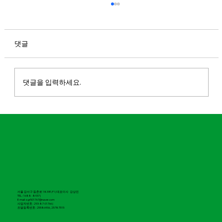
청춘청춘AB 리뉴얼 런칭 안내
안녕하세요. 마실 파크골프입니다. 7월 30일, 파
크골퍼들의 도전 욕구를 제대로 자극할 청춘청춘
댓글
이 리뉴얼 런칭됩니다. 248m의 최장 홀(B9)에서
시원한 장타로 스윙하는 재미와 과감하게 휘어있
는 도그렉. 세심하게 공략해야하는 심한 언듈레
댓글을 입력하세요.
이션까지! 장거리 코스의 재미는 그대로 유지하
면서 풍성한 자연환경과 개선된 그래픽으로 몰입
감 있는 라운드를 즐겨보세요.
서울 강서구 등촌로 183 B1,F1 | 대표이사 강상민
TEL : 1688 -8937 |
E-mail : sgr501767@naver.com
​사업자번호 : 293-87-01766 |
조달등록번호 : 25586906, 25787515