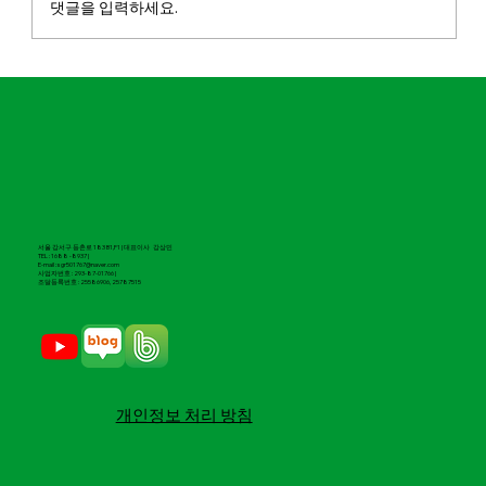
댓글을 입력하세요.
마실파크골프, 2026 도전 유망기업 100 선
정
서울 강서구 등촌로 183 B1,F1 | 대표이사 강상민
TEL : 1688 -8937 |
E-mail : sgr501767@naver.com
​사업자번호 : 293-87-01766 |
조달등록번호 : 25586906, 25787515
​개인정보 처리 방침