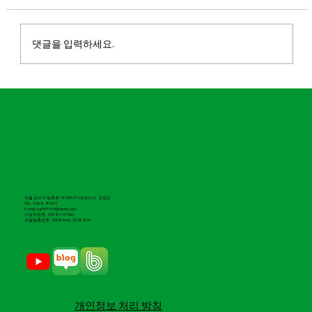
댓글을 입력하세요.
마실파크골프, 2026 도전 유망기업 100 선
정
서울 강서구 등촌로 183 B1,F1 | 대표이사 강상민
TEL : 1688 -8937 |
E-mail : sgr501767@naver.com
​사업자번호 : 293-87-01766 |
조달등록번호 : 25586906, 25787515
​개인정보 처리 방침