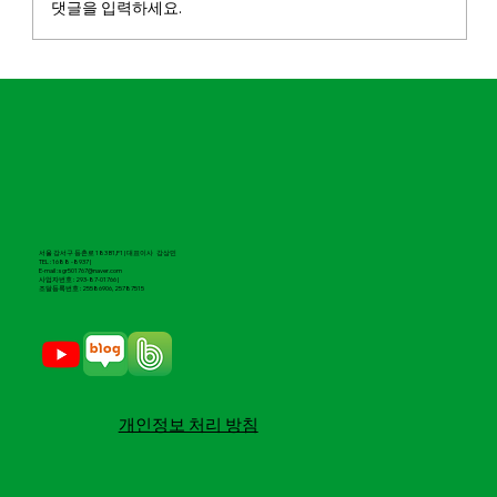
댓글을 입력하세요.
마실파크골프, 2026 도전 유망기업 100 선
정
서울 강서구 등촌로 183 B1,F1 | 대표이사 강상민
TEL : 1688 -8937 |
E-mail : sgr501767@naver.com
​사업자번호 : 293-87-01766 |
조달등록번호 : 25586906, 25787515
​개인정보 처리 방침