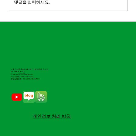
댓글을 입력하세요.
마실파크골프, 2026 도전 유망기업 100 선
정
서울 강서구 등촌로 183 B1,F1 | 대표이사 강상민
TEL : 1688 -8937 |
E-mail : sgr501767@naver.com
​사업자번호 : 293-87-01766 |
조달등록번호 : 25586906, 25787515
​개인정보 처리 방침