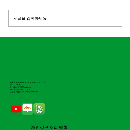
댓글을 입력하세요.
마실파크골프 대구칼라디움점 오픈
서울 강서구 등촌로 183 B1,F1 | 대표이사 강상민
TEL : 1688 -8937 |
E-mail : sgr501767@naver.com
​사업자번호 : 293-87-01766 |
조달등록번호 : 25586906, 25787515
​개인정보 처리 방침