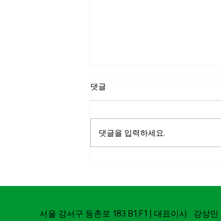
댓글
댓글을 입력하세요.
마실파크골프-춘천MBC
MOU체결
서울 강서구 등촌로 183 B1,F1 | 대표이사 강상민