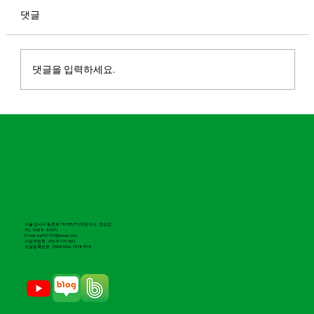
댓글
댓글을 입력하세요.
마실파크골프, 2026 도전 유망기업 100 선
정
서울 강서구 등촌로 183 B1,F1 | 대표이사 강상민
TEL : 1688 -8937 |
E-mail : sgr501767@naver.com
​사업자번호 : 293-87-01766 |
조달등록번호 : 25586906, 25787515