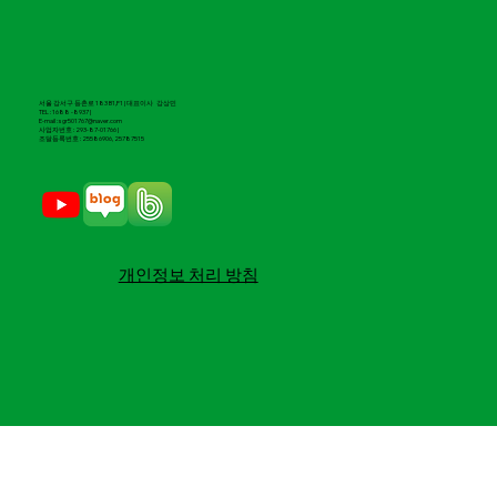
서울 강서구 등촌로 183 B1,F1 | 대표이사 강상민
TEL : 1688 -8937 |
E-mail : sgr501767@naver.com
​사업자번호 : 293-87-01766 |
조달등록번호 : 25586906, 25787515
​개인정보 처리 방침