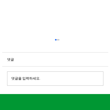
청춘청춘AB 리뉴얼 런칭 안내
안녕하세요. 마실 파크골프입니다. 7월 30일, 파
크골퍼들의 도전 욕구를 제대로 자극할 청춘청춘
댓글
이 리뉴얼 런칭됩니다. 248m의 최장 홀(B9)에서
시원한 장타로 스윙하는 재미와 과감하게 휘어있
는 도그렉. 세심하게 공략해야하는 심한 언듈레
댓글을 입력하세요.
이션까지! 장거리 코스의 재미는 그대로 유지하
면서 풍성한 자연환경과 개선된 그래픽으로 몰입
감 있는 라운드를 즐겨보세요.