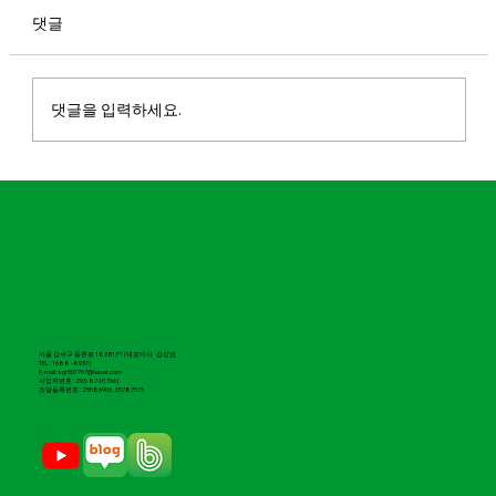
댓글
댓글을 입력하세요.
마실파크골프, 2026 도전 유망기업 100 선
정
서울 강서구 등촌로 183 B1,F1 | 대표이사 강상민
TEL : 1688 -8937 |
E-mail : sgr501767@naver.com
​사업자번호 : 293-87-01766 |
조달등록번호 : 25586906, 25787515