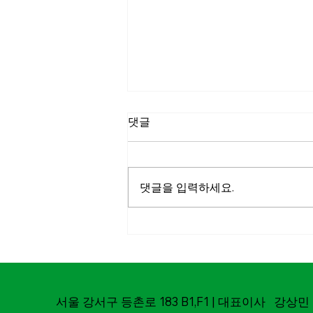
댓글
댓글을 입력하세요.
마실파크골프-춘천MBC
MOU체결
서울 강서구 등촌로 183 B1,F1 | 대표이사 강상민