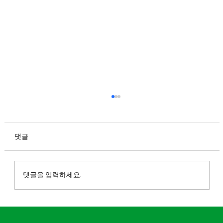
청춘청춘AB 리뉴얼 런칭 안내
안녕하세요. 마실 파크골프입니다. 7월 30일, 파
크골퍼들의 도전 욕구를 제대로 자극할 청춘청춘
댓글
이 리뉴얼 런칭됩니다. 248m의 최장 홀(B9)에서
시원한 장타로 스윙하는 재미와 과감하게 휘어있
는 도그렉. 세심하게 공략해야하는 심한 언듈레
댓글을 입력하세요.
이션까지! 장거리 코스의 재미는 그대로 유지하
면서 풍성한 자연환경과 개선된 그래픽으로 몰입
감 있는 라운드를 즐겨보세요.