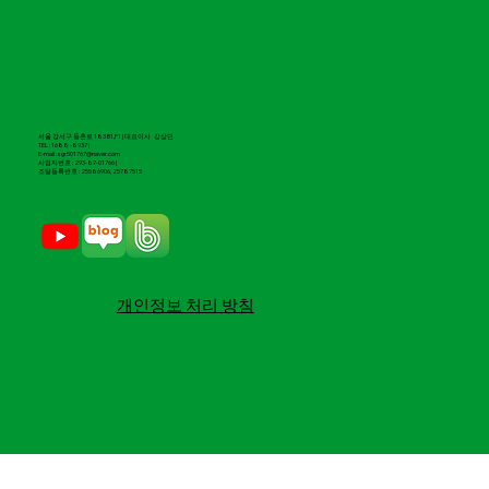
서울 강서구 등촌로 183 B1,F1 | 대표이사 강상민
TEL : 1688 -8937 |
E-mail : sgr501767@naver.com
​사업자번호 : 293-87-01766 |
조달등록번호 : 25586906, 25787515
​개인정보 처리 방침