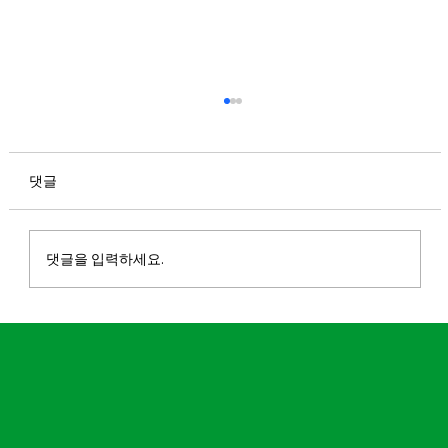
댓글
댓글을 입력하세요.
마실파크골프, 2026 도전 유망기업 100 선
정